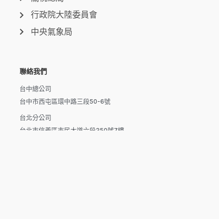
行政院大陸委員會
中央氣象局
聯絡我們
台中總公司
台中市西屯區環中路三段50-6號
台北分公司
台北市信義區市民大道六段250號7樓
新北分公司
新北市泰山區磚雅厝路11號之20
高雄分公司
高雄市楠梓區楠梓路363巷1-25號7樓