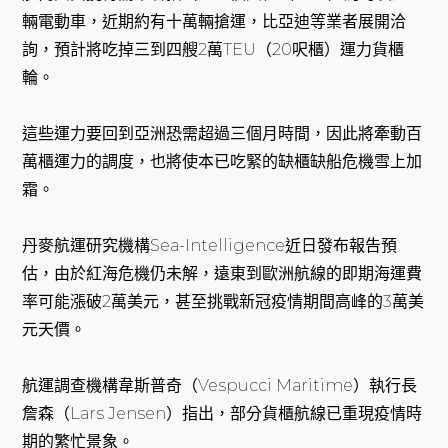
輛電動車，近期約有十萬輛搶運，比亞迪等業者展開洽
詢，預計將吃掉三到四艘2萬TEU（20呎櫃）運力貨櫃
輪。
這些運力要回到亞洲恐需超過三個月時間，因此將牽動百
萬櫃運力的調度，也將使本已吃緊的缺櫃缺船危機雪上加
霜。
丹麥航運研究機構Sea-Intelligence近日發布報告預
估，由於紅海危機仍未解，遠東到歐洲航線的即期海運費
率可能漲破2萬美元，甚至挑戰新冠疫情期間高峰的3萬美
元天價。
航運調查機構韋斯普奇（Vespucci Maritime）執行長
詹森（Lars Jensen）指出，部分貨櫃航線已重現疫情時
期的繁忙景象。