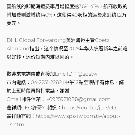
国航线的即期海运费率月增幅度达36%-41%，航商收取的
附加费则激增约140%，这使得40呎柜的运费来到约1.2万
美元。
DHL Global Forwarding美洲海运主管Goetz
Alebrand指出，这个情况至2025年华人农曆新年之前难
以好转，运价短期内难以回落。
歡迎來電詢價或直接加Line ID：@spstw
市內電話：04-2251-2282 (中午12點至1點半有休息，請
於上班時段再撥打電話，謝謝)
Gmail郵件信箱： v0925921888@gmail.com
鑫祥順CEO許哥YT頻道：https://reurl.cc/jq1VeD
鑫祥順官網：https://www.sps-tw.com.tw/about-
us.html