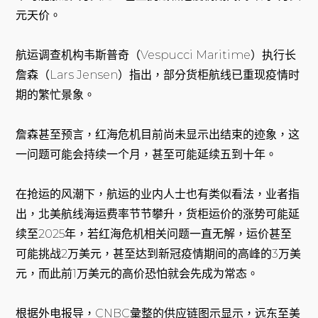
元天价。
航运调查机构韦斯普奇（Vespucci Maritime）执行长
詹森（Lars Jensen）指出，部分货柜航线已重现疫情时
期的繁忙景象。
詹森甚至预言，红海危机目前尚未显示出结束的迹象，这
一问题可能会持续一个月，甚至可能延续五到十年。
在抢运的风潮下，航运的业内人士也有类似看法，业者指
出，北美航线海运费率节节攀升，货柜运价的涨势可能延
续至2025年，若红海危机相关问题一直无解，运价甚至
可能挑战2万美元，甚至达到新冠疫情期间的高峰的3万美
元，而此前1万美元的高价恐怕就会先成为常态。
根据外电报导，CNBC彙整的供应链图示显示，远东至美