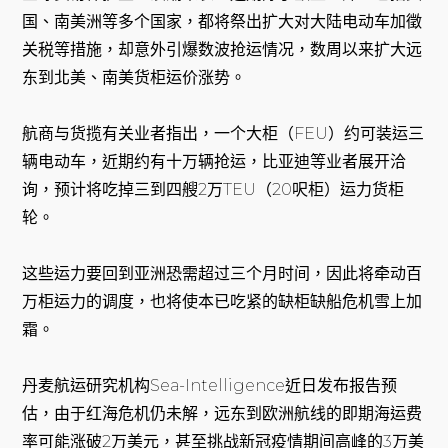
国、南美洲等多个国家，都将祭出扩大对大陆电动车加徵
关税等措施，却意外引爆数波抢运情况，数周以来扩大远
东到北美、南美货柜运价涨势。
航商与货揽有关业者指出，一个大柜（FEU）约可装运三
辆电动车，近期约有十万辆抢运，比亚迪等业者展开洽
询，预计将吃掉三到四艘2万TEU（20呎柜）运力货柜
轮。
这些运力要回到亚洲恐需超过三个月时间，因此将牵动百
万柜运力的调度，也将使本已吃紧的缺柜缺船危机雪上加
霜。
丹麦航运研究机构Sea-Intelligence近日发布报告预
估，由于红海危机仍未解，远东到欧洲航线的即期海运费
率可能涨破2万美元，甚至挑战新冠疫情期间高峰的3万美