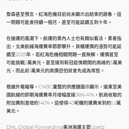
詹森甚至預言，紅海危機目前尚未顯示出結束的跡象，這
一問題可能會持續一個月，甚至可能延續五到十年。
在搶運的風潮下，航運的業內人士也有類似看法，業者指
出，北美航線海運費率節節攀升，貨櫃運價的漲勢可能延
續至2025年，若紅海危機相關問題一直無解，運價甚至
可能挑戰2萬美元，甚至達到新冠疫情期間的高峰的3萬美
元，而此前1萬美元的高價恐怕就會先成為常態。
根據外電報導，CNBC彙整的供應鏈圖示顯示，遠東至美
國航線的即期海運費率月增幅度達36%-41%，航商收取的
附加費則激增約140%，這使得40呎櫃的運費來到約1.2萬
美元。
DHL Global Forwarding美洲海運主管Goetz