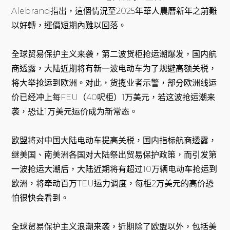
Alebrand指出，這個情況至2025年華人農曆新年之前難
以好轉，運價短期內難以回落。
全球贸易保护主义来袭，第二波货柜抢运潮爆发，国内航
商透露，大陆近期将有新一波电动车为了规避高额关税，
将大举抢运到欧洲。对此，货揽业者示警，部分欧洲线运
价已经冲上每FEU（40呎柜）1万美元，若这波抢运潮来
袭，恐让1万美元运价成为新常态。
欧盟将对中国大陆电动车提高关税，国内指标航商透露，
继美国、南美洲各国对大陆祭出贸易保护政策，而引发第
一波抢运大潮后，大陆近期将有超过10万辆电动车抢运到
欧洲，将牵动百万TEU运力调度，每柜2万美元的高价恐
怕很快会看到。
全球贸易保护主义浪潮来袭，近期除了欧盟以外，包括美