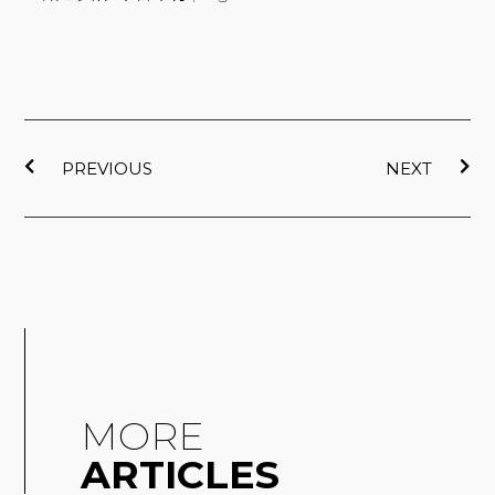
上一頁
下
PREVIOUS
NEXT
MORE
ARTICLES