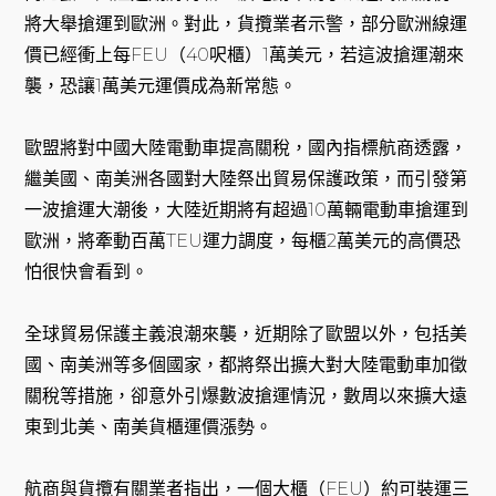
將大舉搶運到歐洲。對此，貨攬業者示警，部分歐洲線運
價已經衝上每FEU（40呎櫃）1萬美元，若這波搶運潮來
襲，恐讓1萬美元運價成為新常態。
歐盟將對中國大陸電動車提高關稅，國內指標航商透露，
繼美國、南美洲各國對大陸祭出貿易保護政策，而引發第
一波搶運大潮後，大陸近期將有超過10萬輛電動車搶運到
歐洲，將牽動百萬TEU運力調度，每櫃2萬美元的高價恐
怕很快會看到。
全球貿易保護主義浪潮來襲，近期除了歐盟以外，包括美
國、南美洲等多個國家，都將祭出擴大對大陸電動車加徵
關稅等措施，卻意外引爆數波搶運情況，數周以來擴大遠
東到北美、南美貨櫃運價漲勢。
航商與貨攬有關業者指出，一個大櫃（FEU）約可裝運三