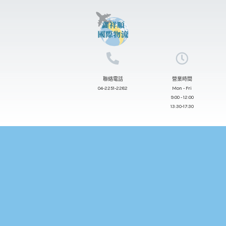
跳
至
主
要
內
聯絡電話
營業時間
容
04-2251-2282
Mon - Fri
9:00 - 12:00
13:30-17:30