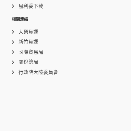
易利委下載
相關連結
大榮貨運
新竹貨運
國際貿易局
關稅總局
行政院大陸委員會
中央氣象局
聯絡我們
台中總公司
台中市西屯區環中路三段50-6號