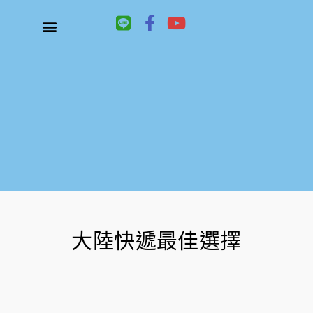
L
F
Y
i
a
o
n
c
u
關於鑫祥順大陸快遞
大陸快遞、國際快遞服務
服務項目
聯絡我們
e
e
t
b
u
o
b
o
e
k
-
f
大陸快遞最佳選擇