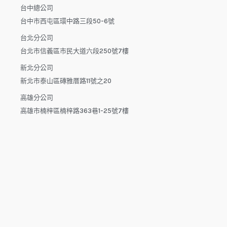
台中總公司
台中市西屯區環中路三段50-6號
台北分公司
台北市信義區市民大道六段250號7樓
新北分公司
新北市泰山區磚雅厝路11號之20
高雄分公司
高雄市楠梓區楠梓路363巷1-25號7樓
電話：04-22512282(中午休息時間：12:00 - 13:30，請於下午
來電）
電子信箱：dys.tw@msa.hinet.net
L
F
Y
i
a
o
n
c
u