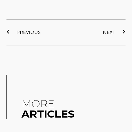
上一頁
下
PREVIOUS
NEXT
MORE
ARTICLES