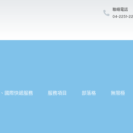
聯絡電話
04-2251-2
、國際快遞服務
服務項目
部落格
無限極