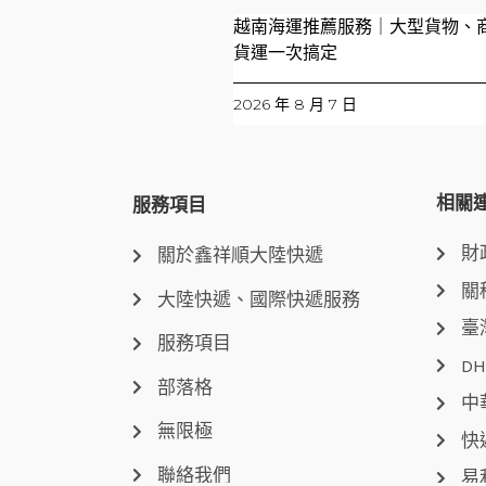
越南海運推薦服務｜大型貨物、
貨運一次搞定
2026 年 8 月 7 日
相關
服務項目
財
關於鑫祥順大陸快遞
關
大陸快遞、國際快遞服務
臺
服務項目
DH
部落格
中
無限極
快
聯絡我們
易