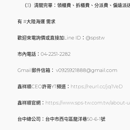
（3）清關完畢：領櫃費、拆櫃費、分派費、偏遠派
有 #大陸海運 需求
歡迎來電詢價或直接加Line ID：@spstw
市內電話：04-2251-2282
Gmail郵件信箱： v0925921888@gmail.com
鑫祥順CEO許哥YT頻道：
https://reurl.cc/jq1VeD
鑫祥順官網：
https://www.sps-tw.com.tw/about-u
台中總公司：台中市西屯區龍洋巷50-6-1號