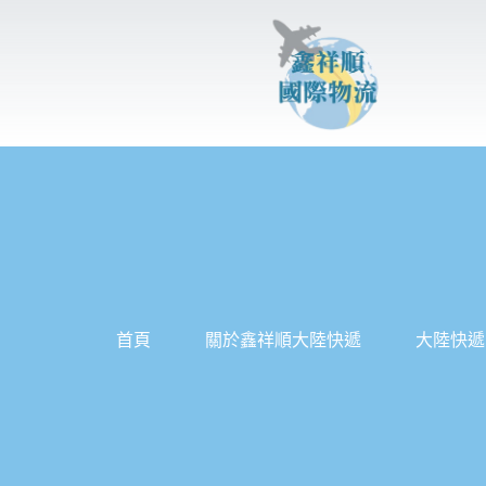
跳
至
主
要
內
容
首頁
關於鑫祥順大陸快遞
大陸快遞