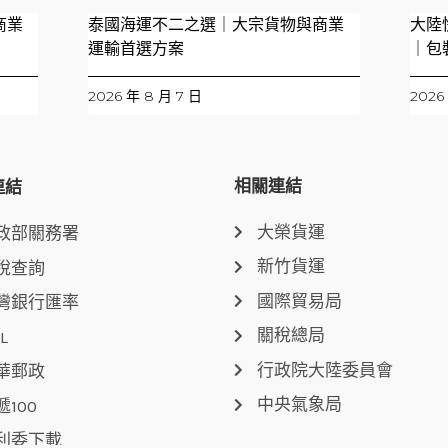
商業
泰國海運不二之選｜大宗貨物與商業
大陸
運輸首選方案
｜包
2026 年 8 月 7 日
2026
相關連結
連結
大榮貨運
政部關務署
新竹貨運
稅查詢
國際貿易局
灣銀行匯率
關稅總局
L
行政院大陸委員會
華郵政
中央氣象局
遞100
利委下載