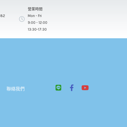
營業時間
282
Mon - Fri
9:00 - 12:00
13:30-17:30
L
F
Y
聯絡我們
i
a
o
n
c
u
e
e
t
b
u
o
b
o
e