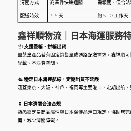
清關方式
商業件快速通關
需報關、但合法
配送時效
3–5 天
約 5–10 工
鑫祥順物流｜日本海運服務
📦
支援整箱、拼箱出貨
靈芝皇產品若有固定銷售量或通路配送需求，鑫祥順可
配載、不浪費空間。
🛳️
穩定日本海運航線，定期出貨不延誤
涵蓋東京、大阪、神戶、福岡等主要港口，定期出航，
🧾
日本清關合法合規
熟悉靈芝皇商品屬性與日本保健品進口規定，協助您完
備，減少清關障礙。