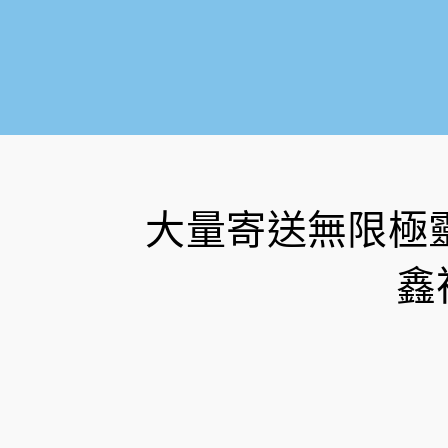
大量寄送無限極
鑫