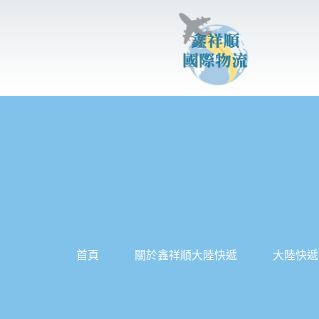
跳
至
主
要
內
容
首頁
關於鑫祥順大陸快遞
大陸快遞