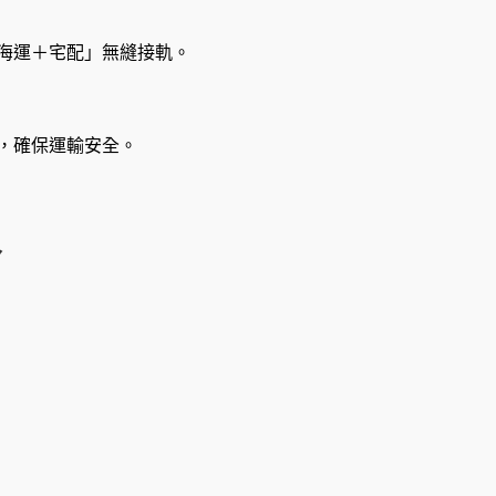
海運＋宅配」無縫接軌。
，確保運輸安全。
象