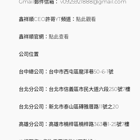
Gmail郵件信箱： v0925921888@gmail.com
鑫祥順CEO許哥YT頻道：
點此觀看
鑫祥順官網：
點此查看
公司位置
台中總公司：台中市西屯區龍洋巷50-6-1號
台北分公司：台北市信義區市民大道六段250號7樓
台北分公司：新北市泰山區磚雅厝路11號之20
高雄分公司：高雄市楠梓區楠梓路363巷1-25號7樓