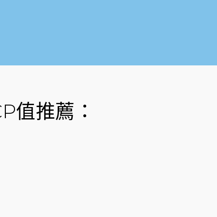
o
b
o
e
k
-
f
P值推薦：