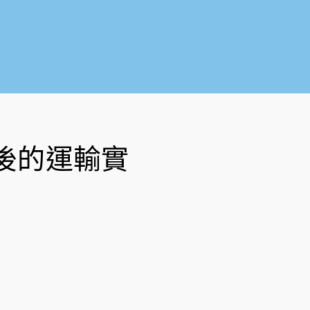
o
b
o
e
k
-
f
後的運輸實