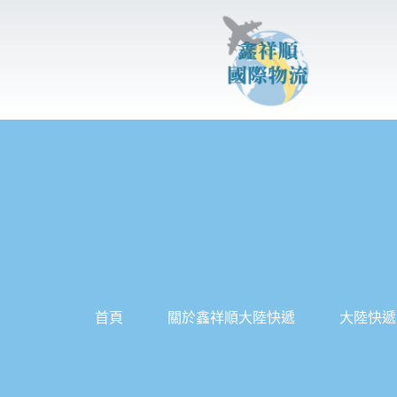
跳
至
主
要
內
容
首頁
關於鑫祥順大陸快遞
大陸快遞