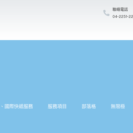
聯絡電話
04-2251-2
、國際快遞服務
服務項目
部落格
無限極