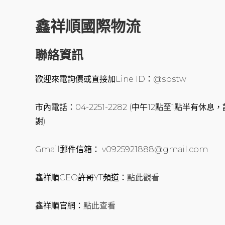
鑫祥順國際物流
聯絡資訊
歡迎來電詢價或直接加Line ID：@spstw
市內電話：04-2251-2282 (中午12點至1點半有
謝)
Gmail郵件信箱： v0925921888@gmail.com
鑫祥順CEO許哥YT頻道：
點此觀看
鑫祥順官網：
點此查看