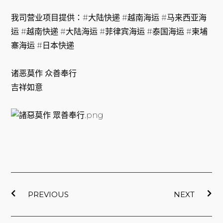
我司营业项目提供：#大陆快递 #越南海运 #马来西亚海
运 #越南快递 #大陆海运 #菲律宾海运 #泰国海运 #柬埔
寨海运 #日本快递
诸恶莫作 众善奉行
吉祥如意
上一頁
下
PREVIOUS
NEXT