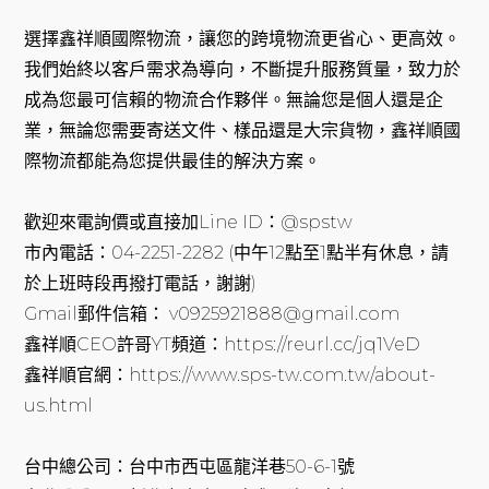
選擇鑫祥順國際物流，讓您的跨境物流更省心、更高效。
我們始終以客戶需求為導向，不斷提升服務質量，致力於
成為您最可信賴的物流合作夥伴。無論您是個人還是企
業，無論您需要寄送文件、樣品還是大宗貨物，鑫祥順國
際物流都能為您提供最佳的解決方案。
歡迎來電詢價或直接加Line ID：@spstw
市內電話：04-2251-2282 (中午12點至1點半有休息，請
於上班時段再撥打電話，謝謝)
Gmail郵件信箱： v0925921888@gmail.com
鑫祥順CEO許哥YT頻道：https://reurl.cc/jq1VeD
鑫祥順官網：https://www.sps-tw.com.tw/about-
us.html
台中總公司：台中市西屯區龍洋巷50-6-1號