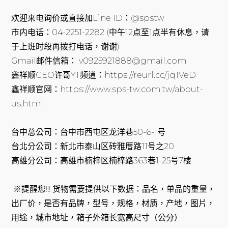
欢迎来电询价或直接加Line ID：@spstw
市内电话：04-2251-2282 (中午12点至1点半有休息，请
于上班时段再拨打电话，谢谢)
Gmail邮件信箱： v0925921888@gmail.com
鑫祥顺CEO许哥YT频道：https://reurl.cc/jq1VeD
鑫祥顺官网：https://www.sps-tw.com.tw/about-
us.html
台中总公司：台中市西屯区龙洋巷50-6-1号
台北分公司：新北市泰山区砖雅厝路11号之20
高雄分公司：高雄市楠梓区楠梓路363巷1-25号7楼
※提醒您!!! 货物需要提供以下数据：品名，单品的重量，
出厂价，是否有品牌，型号，规格，材质，产地，图片，
用途，城市地址，箱子外箱长宽高尺寸（公分）