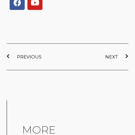
a
o
c
u
e
t
b
u
o
b
o
e
上一頁
下
k
PREVIOUS
NEXT
MORE