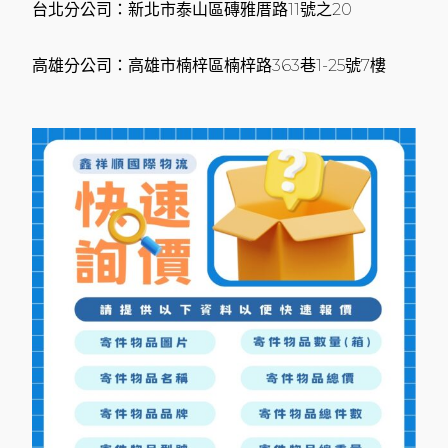
台北分公司：新北市泰山區磚雅厝路11號之20
高雄分公司：高雄市楠梓區楠梓路363巷1-25號7樓