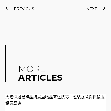
上一頁
下
PREVIOUS
NEXT
MORE
ARTICLES
大陸快遞易碎品與貴重物品寄送技巧｜包裝規範與保價服
務怎麼選