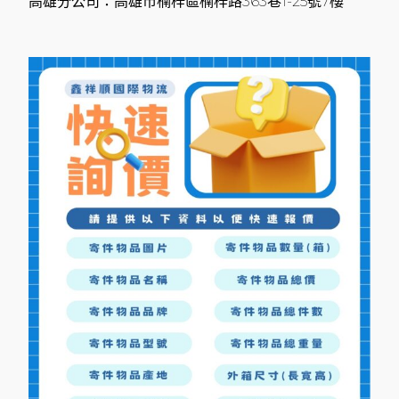
高雄分公司：高雄市楠梓區楠梓路363巷1-25號7樓