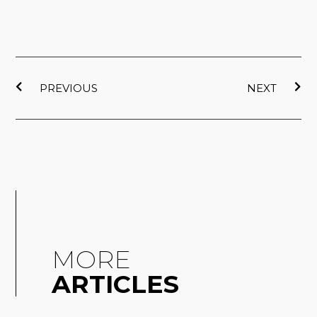
e
t
b
u
o
b
o
e
上一頁
下
k
PREVIOUS
NEXT
MORE
ARTICLES