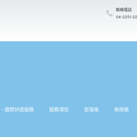
聯絡電話
04-2251-2
、國際快遞服務
服務項目
部落格
無限極