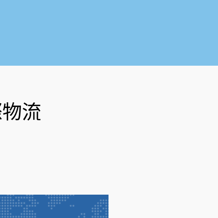
o
b
o
e
k
-
f
際物流