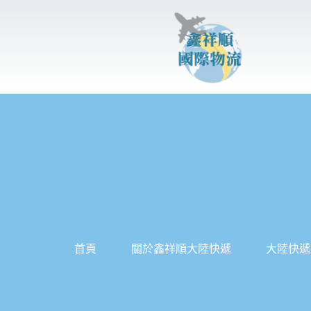
跳
至
主
要
內
容
首頁
關於鑫祥順大陸快遞
大陸快遞