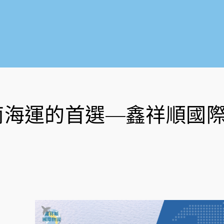
南海運的首選—鑫祥順國