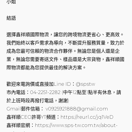
小姐
結語
選擇鑫祥順國際物流，讓您的跨境物流更省心、更高效。
我們始終以客戶需求為導向，不斷提升服務質量，致力於
成為您最可信賴的物流合作夥伴。無論您是個人還是企
業，無論您需要寄送文件、樣品還是大宗貨物，鑫祥順國
際物流都能為您提供最佳的解決方案。
歡迎來電詢價或直接加Line ID：@spstw
市內電話：04-2251-2282 (中午12點至1點半有休息，請
於上班時段再撥打電話，謝謝)
Gmail郵件信箱： v0925921888@gmail.com
鑫祥順CEO許哥YT頻道：https://reurl.cc/jq1VeD
鑫祥順官網：https://www.sps-tw.com.tw/about-