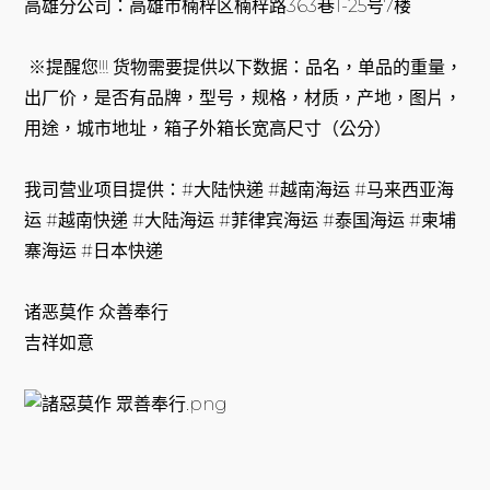
高雄分公司：高雄市楠梓区楠梓路363巷1-25号7楼
※提醒您!!! 货物需要提供以下数据：品名，单品的重量，
出厂价，是否有品牌，型号，规格，材质，产地，图片，
用途，城市地址，箱子外箱长宽高尺寸（公分）
我司营业项目提供：#大陆快递 #越南海运 #马来西亚海
运 #越南快递 #大陆海运 #菲律宾海运 #泰国海运 #柬埔
寨海运 #日本快递
诸恶莫作 众善奉行
吉祥如意