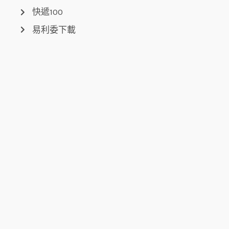
快遞100
易利委下載
相關連結
大榮貨運
新竹貨運
國際貿易局
關稅總局
行政院大陸委員會
中央氣象局
聯絡我們
台中總公司