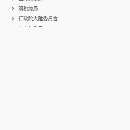
關稅總局
行政院大陸委員會
中央氣象局
聯絡我們
台中總公司
台中市西屯區環中路三段50-6號
台北分公司
台北市信義區市民大道六段250號7樓
新北分公司
新北市泰山區磚雅厝路11號之20
高雄分公司
高雄市楠梓區楠梓路363巷1-25號7樓