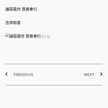
諸惡莫作 眾善奉行
吉祥如意
上一頁
下
PREVIOUS
NEXT