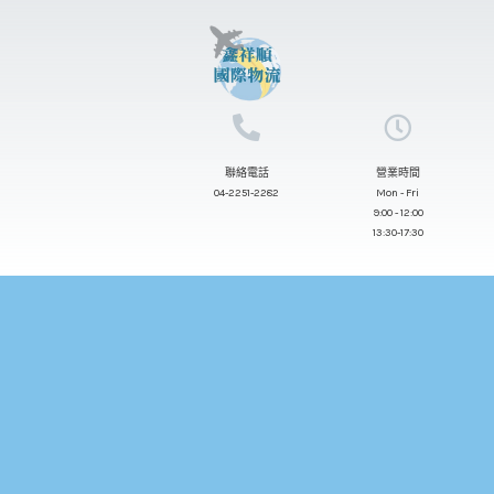
跳
至
主
要
內
聯絡電話
營業時間
容
04-2251-2282
Mon - Fri
9:00 - 12:00
13:30-17:30