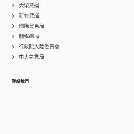
大榮貨運
新竹貨運
國際貿易局
關稅總局
行政院大陸委員會
中央氣象局
聯絡我們
台中總公司
台中市西屯區環中路三段50-6號
台北分公司
台北市信義區市民大道六段250號7樓
新北分公司