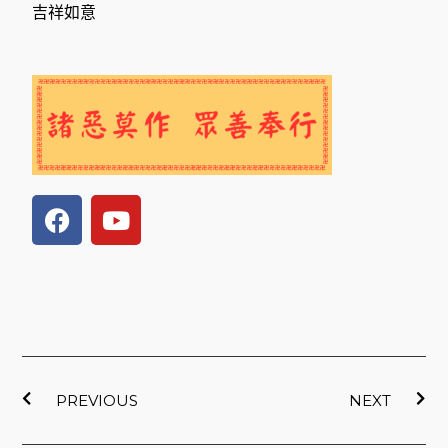
吉祥如意
F
Y
a
o
c
u
e
t
b
u
o
b
o
e
上一頁
下
k
PREVIOUS
NEXT