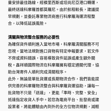
量安排最佳路線，經模里西斯或坦尚尼亞港口轉運，
最終送達科摩羅首都莫羅尼。由於航程較長，建議提
早規劃，並委託專業物流商進行科摩羅海運流程整
合，以降低延誤風險。
清關與物流整合服務的必要性
為確保貨件順利進入當地市場，科摩羅清關服務不可
忽視。當地法規對進口貨物有特定申報要求，若文件
不齊或資料錯誤，容易導致貨件延誤或產生額外關
稅。鑫祥順國際物流在科摩羅擁有穩定通關代理，協
助台灣寄件人順利完成清關程序。
此外，無論是單批貨運或長期物流合作，我們皆能提
供完善的科摩羅物流整合與科摩羅貨運協助，讓每一
批貨物不只是「送達」，更能「準時、完整、安全」
抵達指定收貨人手中。若您為電商平台、批發商或建
設業者，將能體驗由內到外的全方位物流規劃，減輕