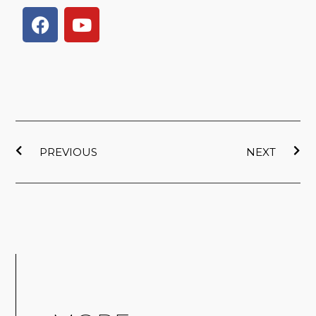
F
Y
a
o
c
u
e
t
b
u
o
b
o
e
上一頁
下
k
PREVIOUS
NEXT