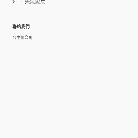
中央氣象局
聯絡我們
台中總公司
台中市西屯區環中路三段50-6號
台北分公司
台北市信義區市民大道六段250號7樓
新北分公司
新北市泰山區磚雅厝路11號之20
高雄分公司
高雄市楠梓區楠梓路363巷1-25號7樓
電話：04-22512282(中午休息時間：12:00 - 13:30，請於下午
來電）