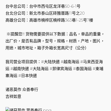
台中总公司：台中市西屯区龙洋巷50-6-1号
台北分公司：新北市泰山区砖雅厝路11号之20
高雄分公司：高雄市楠梓区楠梓路363巷1-25号7楼
※提醒您!!! 货物需要提供以下数据：品名，单品的重量，
出厂价，是否有品牌，型号，规格，材质，产地，图片，
用途，城市地址，箱子外箱长宽高尺寸（公分）
我司营业项目提供：#大陆快递 #越南海运 #马来西亚海
运 #越南快递 #大陆海运 #菲律宾海运 #泰国海运 #柬埔
寨海运 #日本快递
诸恶莫作 众善奉行
吉祥如意