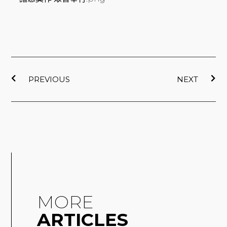
上一頁
下
PREVIOUS
NEXT
MORE
ARTICLES