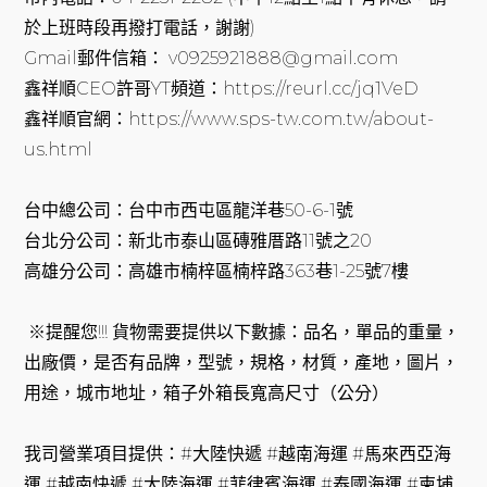
於上班時段再撥打電話，謝謝)
Gmail郵件信箱： v0925921888@gmail.com
鑫祥順CEO許哥YT頻道：https://reurl.cc/jq1VeD
鑫祥順官網：https://www.sps-tw.com.tw/about-
us.html
台中總公司：台中市西屯區龍洋巷50-6-1號
台北分公司：新北市泰山區磚雅厝路11號之20
高雄分公司：高雄市楠梓區楠梓路363巷1-25號7樓
※提醒您!!! 貨物需要提供以下數據：品名，單品的重量，
出廠價，是否有品牌，型號，規格，材質，產地，圖片，
用途，城市地址，箱子外箱長寬高尺寸（公分）
我司營業項目提供：#大陸快遞 #越南海運 #馬來西亞海
運 #越南快遞 #大陸海運 #菲律賓海運 #泰國海運 #柬埔