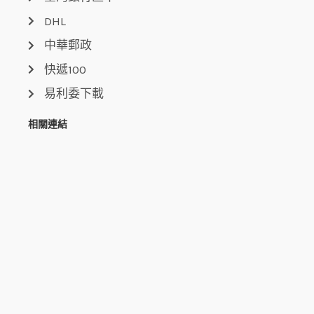
DHL
中華郵政
快遞100
易利委下載
相關連結
大榮貨運
新竹貨運
國際貿易局
關稅總局
行政院大陸委員會
中央氣象局