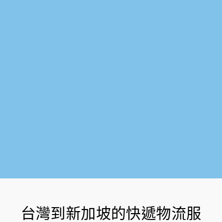
k
-
f
台灣到新加坡的快遞物流服