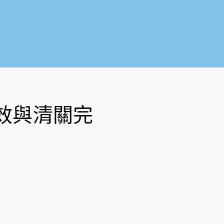
o
b
o
e
k
-
f
效與清關完