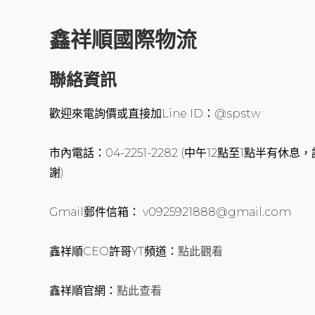
鑫祥順國際物流
聯絡資訊
歡迎來電詢價或直接加Line ID：@spstw
市內電話：04-2251-2282 (中午12點至1點半有
謝)
Gmail郵件信箱： v0925921888@gmail.com
鑫祥順CEO許哥YT頻道：
點此觀看
鑫祥順官網：
點此查看