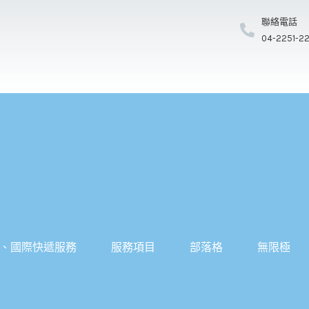
聯絡電話
04-2251-2
、國際快遞服務
服務項目
部落格
無限極