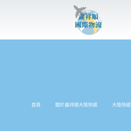
跳
至
主
要
內
容
首頁
關於鑫祥順大陸快遞
大陸快遞