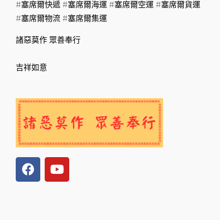
#塞席爾快遞 #塞席爾海運 #塞席爾空運 #塞席爾貨運
#塞席爾物流 #塞席爾集運
諸惡莫作 眾善奉行
吉祥如意
F
Y
a
o
c
u
e
t
b
u