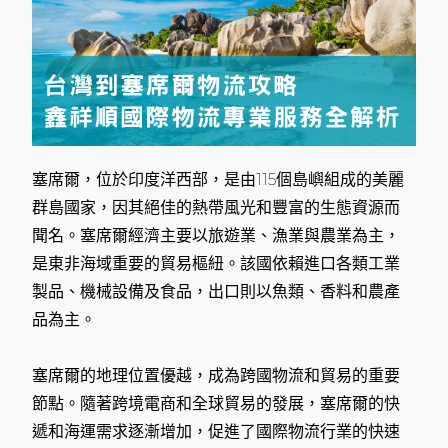
塞席爾，位於印度洋西部，是由115個島嶼組成的美麗
群島國家，因其絕佳的熱帶風光和豐富的生態資源而
聞名。塞席爾經濟主要以旅遊業、漁業與農業為主，
是東非海域重要的貿易樞紐。該國依賴進口各類工業
製品、機械設備及食品，出口則以魚類、香料和農產
品為主。
塞席爾的地理位置優越，成為跨國物流和貿易的重要
節點。隨著跨境電商和全球貿易的發展，塞席爾的快
遞和海運需求逐漸增加，促進了國際物流行業的快速