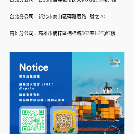
台北分公司：新北市泰山區磚雅厝路11號之20
高雄分公司：高雄市楠梓區楠梓路363巷1-25號7樓