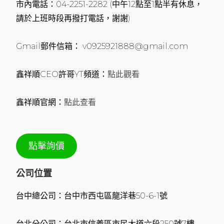
市內電話：04-2251-2282 (中午12點至1點半有休息，
請於上班時段再撥打電話，謝謝)
Gmail郵件信箱： v0925921888@gmail.com
鑫祥順CEO許哥YT頻道：
點此觀看
鑫祥順官網：
點此查看
點擊詢價
公司位置
台中總公司：台中市西屯區龍洋巷50-6-1號
台北分公司：台北市信義區市民大道六段250號7樓