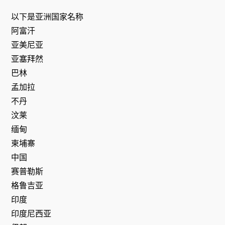
以下是亚洲国家名称
阿富汗
亚美尼亚
亚塞拜然
巴林
孟加拉
不丹
汶莱
缅甸
柬埔寨
中国
赛普勒斯
格鲁吉亚
印度
印度尼西亚