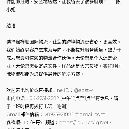
件能够准时、安全地送达，让我省去了很多麻烦。” — 陈
小姐
结语
选择鑫祥顺国际物流，让您的跨境物流更省心、更高效。
我们始终以客户需求为导向，不断提升服务质量，致力于
成为您最可信赖的物流合作伙伴。无论您是个人还是企
业，无论您需要寄送文件、样品还是大宗货物，鑫祥顺国
际物流都能为您提供最佳的解决方案。
欢迎来电询价或直接加Line ID：@spstw
市内电话：04-2251-2282 (中午12点至1点半有休息，请
于上班时段再拨打电话，谢谢)
Gmail邮件信箱： v0925921888@gmail.com
鑫祥顺CEO许哥YT频道：https://reurl.cc/jq1VeD