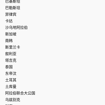
巴基斯坦
巴勒斯坦
菲律宾
卡达
沙乌地阿拉伯
新加坡
南韩
斯里兰卡
叙利亚
塔吉克
泰国
东帝汶
土耳其
土库曼
阿拉伯联合大公国
乌兹别克