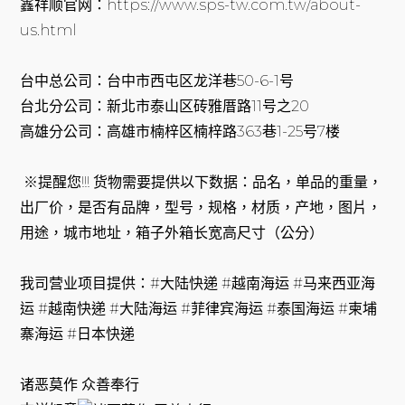
鑫祥顺官网：https://www.sps-tw.com.tw/about-
us.html
台中总公司：台中市西屯区龙洋巷50-6-1号
台北分公司：新北市泰山区砖雅厝路11号之20
高雄分公司：高雄市楠梓区楠梓路363巷1-25号7楼
※提醒您!!! 货物需要提供以下数据：品名，单品的重量，
出厂价，是否有品牌，型号，规格，材质，产地，图片，
用途，城市地址，箱子外箱长宽高尺寸（公分）
我司营业项目提供：#大陆快递 #越南海运 #马来西亚海
运 #越南快递 #大陆海运 #菲律宾海运 #泰国海运 #柬埔
寨海运 #日本快递
诸恶莫作 众善奉行