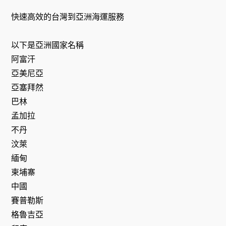
快速高效的台灣到亞洲海運服務
以下是亞洲國家名稱
阿富汗
亞美尼亞
亞塞拜然
巴林
孟加拉
不丹
汶萊
緬甸
柬埔寨
中國
賽普勒斯
格魯吉亞