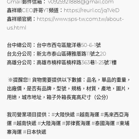
Gmail郵件信箱： v0925921888@gmail.com
鑫祥順CEO許哥YT頻道：https://reurl.cc/jq1VeD
鑫祥順官網：https://www.sps-tw.com.tw/about-
us.html
台中總公司：台中市西屯區龍洋巷50-6-1號
台北分公司：新北市泰山區磚雅厝路11號之20
高雄分公司：高雄市楠梓區楠梓路363巷1-25號7樓
※提醒您!!! 貨物需要提供以下數據：品名，單品的重量，
出廠價，是否有品牌，型號，規格，材質，產地，圖片，
用途，城市地址，箱子外箱長寬高尺寸（公分）
我司營業項目提供：#大陸快遞 #越南海運 #馬來西亞海
運 #越南快遞 #大陸海運 #菲律賓海運 #泰國海運 #柬埔
寨海運 #日本快遞