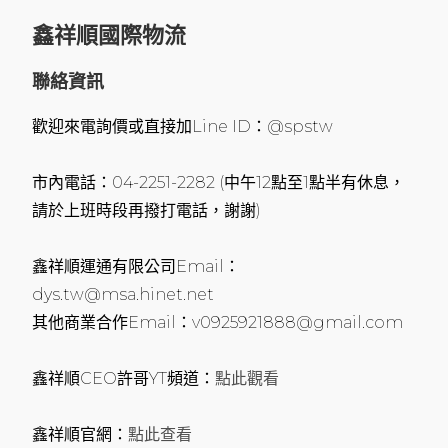
鑫祥順國際物流
聯絡資訊
歡迎來電詢價或直接加Line ID：@spstw
市內電話：04-2251-2282 (中午12點至1點半有休息，
請於上班時段再撥打電話，謝謝)
鑫祥順運通有限公司Email：
dys.tw@msa.hinet.net
其他商業合作Email：v0925921888@gmail.com
鑫祥順CEO許哥YT頻道：
點此觀看
鑫祥順官網：
點此查看