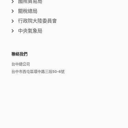
國際貿易局
關稅總局
行政院大陸委員會
中央氣象局
聯絡我們
台中總公司
台中市西屯區環中路三段50-6號
台北分公司
台北市信義區市民大道六段250號7樓
新北分公司
新北市泰山區磚雅厝路11號之20
高雄分公司
高雄市楠梓區楠梓路363巷1-25號7樓