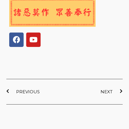
F
Y
a
o
c
u
e
t
b
u
o
b
o
e
上一頁
下
k
PREVIOUS
NEXT