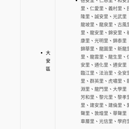
德安里
、
仁慈里
、
和安
里
、
仁愛里
、
義村里
、
隆里
、
誠安里
、
光武里
龍坡里
、
龍泉里
、
古風
里
、
龍安里
、
錦安里
、
康里
、
光明里
、
錦泰里
錦華里
、
龍圖里
、
新龍
大
里
、
龍雲里
、
龍生里
、
安
安里
、
通化里
、
通安里
區
臨江里
、
法治里
、
全安
里
、
群英里
、
虎嘯里
、
淵里
、
龍門里
、
大學里
芳和里
、
黎元里
、
黎孝
里
、
建安里
、
建倫里
、
聲里
、
敦煌里
、
華聲里
車層里
、
光信里
、
學府