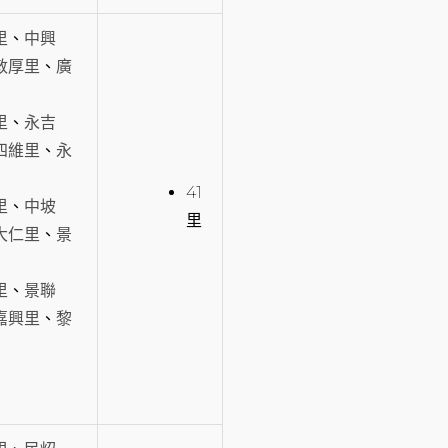
里
、
中興
敦厚里
、
廣
里
、
永吉
四維里
、
永
41
里
、
中坡
里
大仁里
、
景
里
、
景聯
嘉興里
、
黎