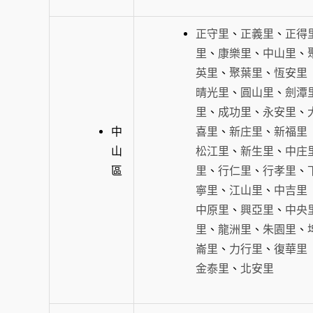
正守里
、
正義里
、
正得
里
、
康樂里
、
中山里
、
英里
、
聚葉里
、
恆安里
晴光里
、
圓山里
、
劍潭
里
、
成功里
、
永安里
、
中
喜里
、
新庄里
、
新福里
山
松江里
、
新生里
、
中庄
區
里
、
行仁里
、
行孝里
、
寧里
、
江山里
、
中吉里
中原里
、
興亞里
、
中央
里
、
龍洲里
、
朱園里
、
崙里
、
力行里
、
復華里
金泰里
、
北安里