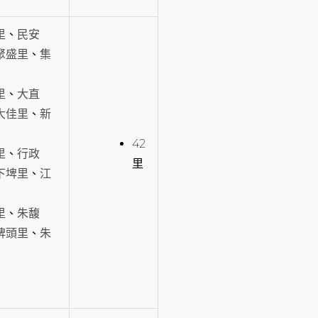
里
、
民安
聚盛里
、
集
里
、
大直
大佳里
、
新
42
里
、
行政
里
下埤里
、
江
里
、
朱馥
埤頭里
、
朱