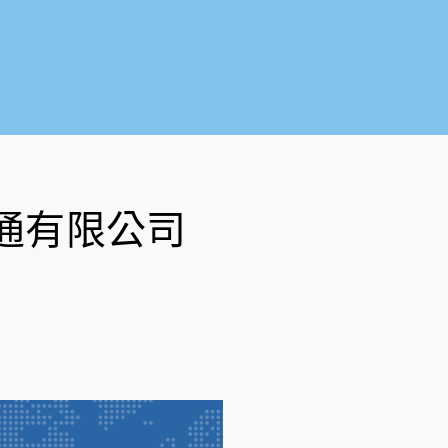
o
b
o
e
k
-
f
通有限公司