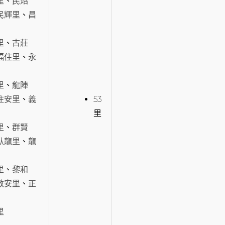
里
、
民炤
民輝里
、
昌
里
、
古莊
福住里
、
永
里
、
龍陣
住安里
、
義
53
里
里
、
群賢
臥龍里
、
龍
里
、
黎和
敦安里
、
正
里