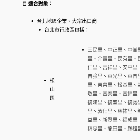
🧾
適合對象：
台北地區企業、大宗出口商
台北市行政區包括：
三民里
、
中正里
、
中崙
里
、
介壽里
、
民有里
、
仁里
、
吉祥里
、
安平里
自強里
、
東光里
、
東昌
松
里
、
東榮里
、
松基里
、
山
敬里
、
富泰里
、
富錦里
區
復建里
、
復盛里
、
復勢
里
、
敦化里
、
慈祐里
、
益里
、
新聚里
、
福成里
精忠里
、
龍田里
、
鵬程