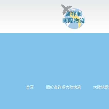
跳
至
主
要
內
容
首頁
關於鑫祥順大陸快遞
大陸快遞