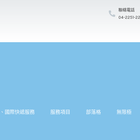
聯絡電話
04-2251-2
、國際快遞服務
服務項目
部落格
無限極