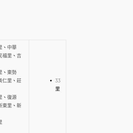
里
、
中華
民福里
、
吉
里
、
東勢
美仁里
、
莊
33
里
里
、
復源
新東里
、
新
里