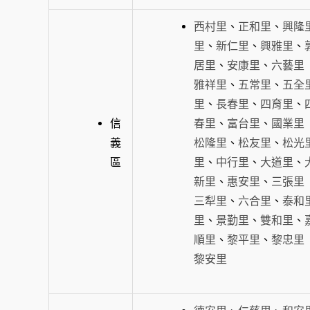
西村里
、
正和里
、
興隆
里
、
新仁里
、
興雅里
、
居里
、
安康里
、
六藝里
雅祥里
、
五常里
、
五全
里
、
長春里
、
四育里
、
信
春里
、
富台里
、
國業里
義
松隆里
、
松友里
、
松光
區
里
、
中行里
、
大道里
、
新里
、
惠安里
、
三張里
三犁里
、
六合里
、
泰和
里
、
景勤里
、
雙和里
、
順里
、
黎平里
、
黎忠里
黎安里