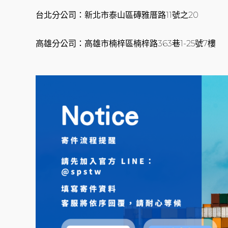
台北分公司：新北市泰山區磚雅厝路11號之20
高雄分公司：高雄市楠梓區楠梓路363巷1-25號7樓