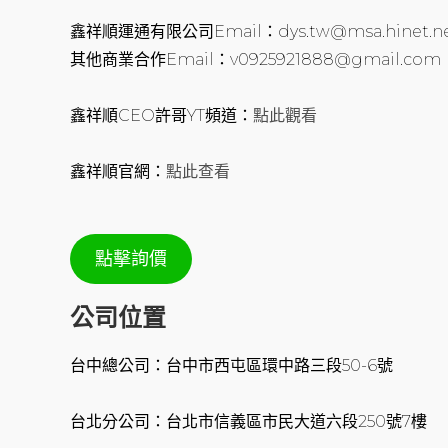
鑫祥順運通有限公司Email：dys.tw@msa.hinet.n
其他商業合作Email：v0925921888@gmail.com
鑫祥順CEO許哥YT頻道：
點此觀看
鑫祥順官網：
點此查看
點擊詢價
公司位置
台中總公司：台中市西屯區環中路三段50-6號
台北分公司：台北市信義區市民大道六段250號7樓