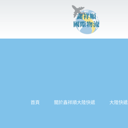
跳
至
主
要
內
容
首頁
關於鑫祥順大陸快遞
大陸快遞