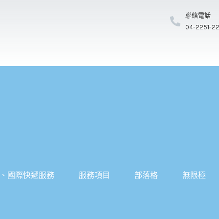
聯絡電話
04-2251-2
、國際快遞服務
服務項目
部落格
無限極