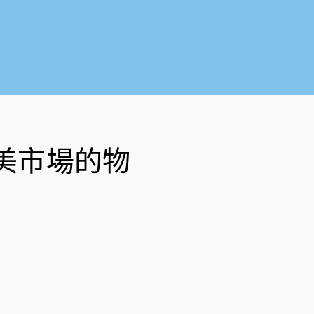
o
b
o
e
k
-
f
美市場的物