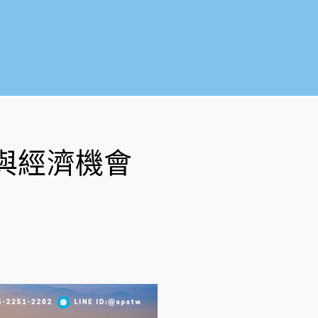
o
b
o
e
k
-
f
與經濟機會