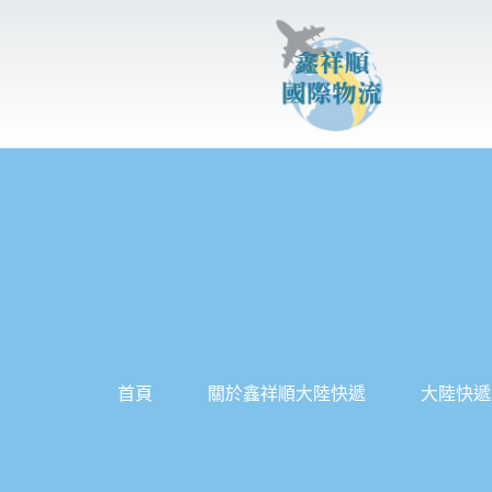
跳
至
主
要
內
容
首頁
關於鑫祥順大陸快遞
大陸快遞