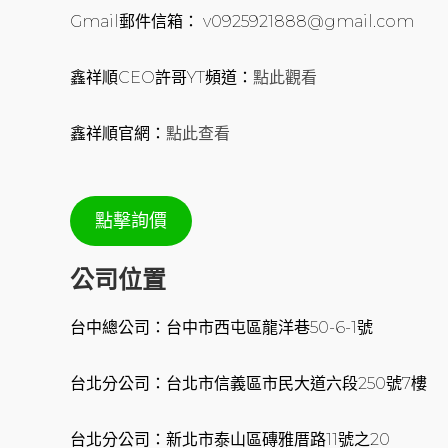
Gmail郵件信箱： v0925921888@gmail.com
鑫祥順CEO許哥YT頻道：
點此觀看
鑫祥順官網：
點此查看
點擊詢價
公司位置
台中總公司：台中市西屯區龍洋巷50-6-1號
台北分公司：台北市信義區市民大道六段250號7樓
台北分公司：新北市泰山區磚雅厝路11號之20