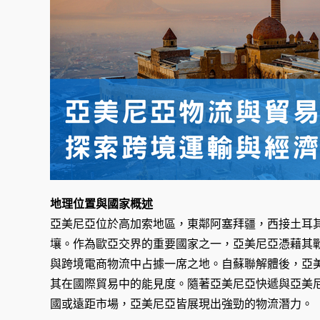
地理位置與國家概述
亞美尼亞位於高加索地區，東鄰阿塞拜疆，西接土耳
壤。作為歐亞交界的重要國家之一，亞美尼亞憑藉其
與跨境電商物流中占據一席之地。自蘇聯解體後，亞
其在國際貿易中的能見度。隨著亞美尼亞快遞與亞美
國或遠距市場，亞美尼亞皆展現出強勁的物流潛力。