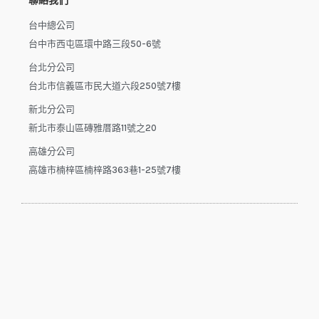
聯絡我們
台中總公司
台中市西屯區環中路三段50-6號
台北分公司
台北市信義區市民大道六段250號7樓
新北分公司
新北市泰山區磚雅厝路11號之20
高雄分公司
高雄市楠梓區楠梓路363巷1-25號7樓
電話：04-22512282(中午休息時間：12:00 - 13:30，請於下午
來電）
電子信箱：dys.tw@msa.hinet.net
L
F
Y
i
a
o