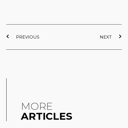
上一頁
下
PREVIOUS
NEXT
MORE
ARTICLES