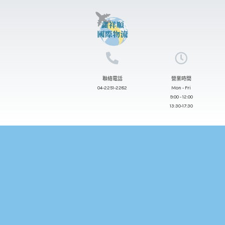
跳
至
主
要
內
聯絡電話
營業時間
容
04-2251-2282
Mon - Fri
9:00 - 12:00
13:30-17:30