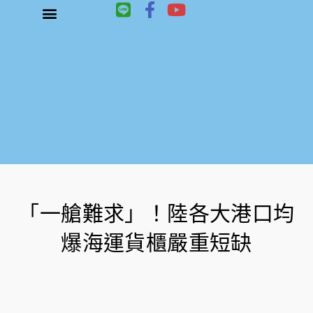
L
F
Y
i
a
o
n
c
u
關於鑫祥順大陸快遞
大陸快遞、國際快遞服務
服務項目
聯絡我們
e
e
t
b
u
o
b
o
e
k
-
f
「一艙難求」！陸各大港口均
爆海運貨櫃嚴重短缺