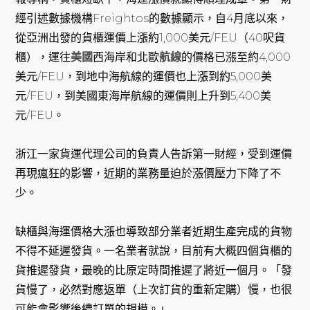
經引述數據機構Freightos的數據顯示，自4月底以來，
從亞洲出發的貨櫃運價上漲約1,000美元/FEU（40呎貨
櫃），運往
美國
西海岸和北歐
航線
的價格已漲至約4,000
美元/FEU，到地中海航線的運價也上漲到約5,000美
元/FEU，到美國東海岸航線的運價則上升到5,400美
元/FEU。
浙江一家貨運代理公司的負責人告訴第一財經，受到運價
再現瘋狂的影響，近期的業務量迫於漲價壓力下降了不
少。
缺櫃與海運價格大漲也導致部分業者近期生產完成的貨物
不得不延遲發貨。一名業者就說，目前有大概四個貨櫃的
貨推遲發貨，最晚的比原定時間推遲了將近一個月。「發
貨慢了，必然對應返單（上次訂貨的重新定購）慢，也很
可能會影響後續訂單的規模。」