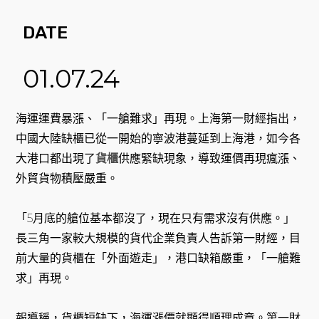
DATE
01.07.24
海運運費暴漲、「一艙難求」再現。上海第一財經指出，
中國大陸缺櫃已從一開始的寧波港蔓延到上海港，如今各
大港口都出現了
貨櫃
供應緊缺現象，導致運價再現瘋漲、
外貿貨物積壓嚴重。
「5月底的艙位基本都沒了，現在只有需求沒有供應。」
長三角一家較大規模的貨代企業負責人告訴第一財經，目
前大量的貨櫃在「外面遊走」，港口缺箱嚴重，「一艙難
求」再現。
報導稱，貨櫃短缺下，海運漲價就顯得順理成章。第一財