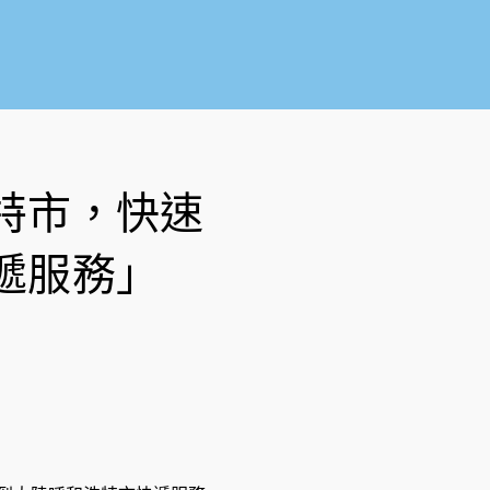
o
b
o
e
k
-
f
特市，快速
遞服務」