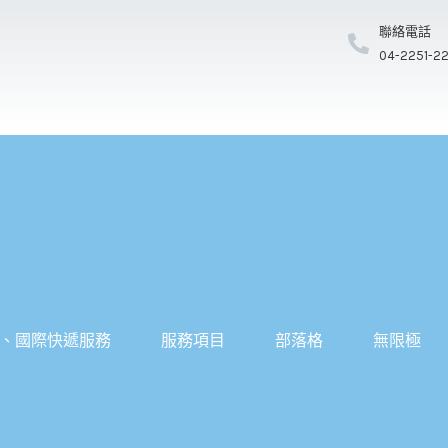
聯絡電話
04-2251-2
、國際快遞服務
服務項目
部落格
無限極