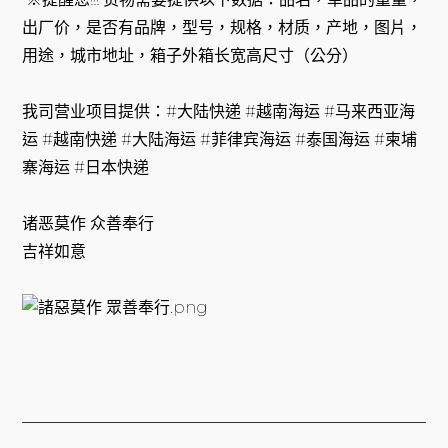
出厂价，是否有品牌，型号，规格，材质，产地，图片，
用途，城市地址，箱子外箱长宽高尺寸（公分）
我司营业项目提供：#大陆快递 #越南海运 #马来西亚海
运 #越南快递 #大陆海运 #菲律宾海运 #泰国海运 #柬埔
寨海运 #日本快递
诸恶莫作 众善奉行
吉祥如意
上一頁
下