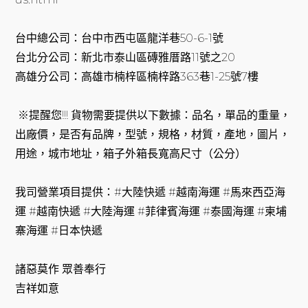
台中總公司：台中市西屯區龍洋巷50-6-1號
台北分公司：新北市泰山區磚雅厝路11號之20
高雄分公司：高雄市楠梓區楠梓路363巷1-25號7樓
※提醒您!!! 貨物需要提供以下數據：品名，單品的重量，
出廠價，是否有品牌，型號，規格，材質，產地，圖片，
用途，城市地址，箱子外箱長寬高尺寸（公分）
我司營業項目提供：#大陸快遞 #越南海運 #馬來西亞海
運 #越南快遞 #大陸海運 #菲律賓海運 #泰國海運 #柬埔
寨海運 #日本快遞
諸惡莫作 眾善奉行
吉祥如意