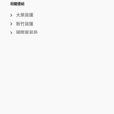
相關連結
大榮貨運
新竹貨運
國際貿易局
關稅總局
行政院大陸委員會
中央氣象局
聯絡我們
台中總公司
台中市西屯區環中路三段50-6號
台北分公司
台北市信義區市民大道六段250號7樓