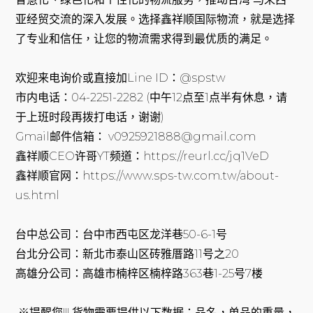
亚经贸交流的深入发展。选择鑫祥顺国际物流，就是选择
了专业和信任，让您的物流需求得到最优质的满足。
欢迎来电询价或直接加Line ID：@spstw
市内电话：04-2251-2282 (中午12点至1点半有休息，请
于上班时段再拨打电话，谢谢)
Gmail邮件信箱： v0925921888@gmail.com
鑫祥顺CEO许哥YT频道：https://reurl.cc/jq1VeD
鑫祥顺官网：https://www.sps-tw.com.tw/about-
us.html
台中总公司：台中市西屯区龙洋巷50-6-1号
台北分公司：新北市泰山区砖雅厝路11号之20
高雄分公司：高雄市楠梓区楠梓路363巷1-25号7楼
※提醒您!!! 货物需要提供以下数据：品名，单品的重量，