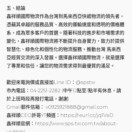
五、結論
鑫祥順國際物流作為台灣到馬來西亞快遞物流的領先者，
憑藉其卓越的服務品質、高效的運輸速度和透明的價格體
系，成為眾多客戶的首選。隨著科技的進步和市場需求的
變化，鑫祥順國際物流將不斷提升自身實力，致力於提供
智慧化、綠色化和個性化的物流服務，推動台灣 馬來西
亞經貿交流的深入發展。選擇鑫祥順國際物流，就是選擇
了專業和信任，讓您的物流需求得到最優質的滿足。
歡迎來電詢價或直接加Line ID：@spstw
市內電話：04-2251-2282 (中午12點至1點半有休息，請
於上班時段再撥打電話，謝謝)
Gmail郵件信箱： v0925921888@gmail.com
鑫祥順CEO許哥YT頻道：https://reurl.cc/jq1VeD
鑫祥順官網：https://www.sps-tw.com.tw/about-
us.html