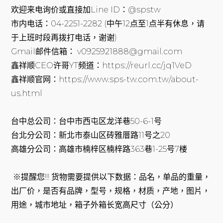
欢迎来电询价或直接加Line ID：@spstw
市内电话：04-2251-2282 (中午12点至1点半有休息，请
于上班时段再拨打电话，谢谢)
Gmail邮件信箱： v0925921888@gmail.com
鑫祥顺CEO许哥YT频道：https://reurl.cc/jq1VeD
鑫祥顺官网：https://www.sps-tw.com.tw/about-
us.html
台中总公司：台中市西屯区龙洋巷50-6-1号
台北分公司：新北市泰山区砖雅厝路11号之20
高雄分公司：高雄市楠梓区楠梓路363巷1-25号7楼
※提醒您!!! 货物需要提供以下数据：品名，单品的重量，
出厂价，是否有品牌，型号，规格，材质，产地，图片，
用途，城市地址，箱子外箱长宽高尺寸（公分）