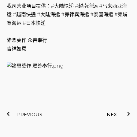
我司营业项目提供：#大陆快递 #越南海运 #马来西亚海
运 #越南快递 #大陆海运 #菲律宾海运 #泰国海运 #柬埔
寨海运 #日本快递
诸恶莫作 众善奉行
吉祥如意
上一頁
下
PREVIOUS
NEXT