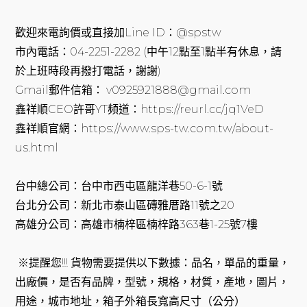
歡迎來電詢價或直接加Line ID：@spstw
市內電話：04-2251-2282 (中午12點至1點半有休息，請
於上班時段再撥打電話，謝謝)
Gmail郵件信箱： v0925921888@gmail.com
鑫祥順CEO許哥YT頻道：https://reurl.cc/jq1VeD
鑫祥順官網：https://www.sps-tw.com.tw/about-
us.html
台中總公司：台中市西屯區龍洋巷50-6-1號
台北分公司：新北市泰山區磚雅厝路11號之20
高雄分公司：高雄市楠梓區楠梓路363巷1-25號7樓
※提醒您!!! 貨物需要提供以下數據：品名，單品的重量，
出廠價，是否有品牌，型號，規格，材質，產地，圖片，
用途，城市地址，箱子外箱長寬高尺寸（公分）