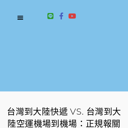
L
F
Y
i
a
o
n
c
u
關於鑫祥順大陸快遞
大陸快遞、國際快遞服務
服務項目
聯絡我們
e
e
t
b
u
o
b
o
e
k
-
f
台灣到大陸快遞 VS. 台灣到大
陸空運機場到機場：正規報關