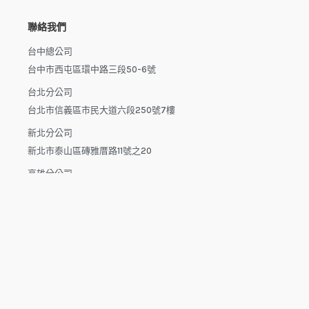
聯絡我們
台中總公司
台中市西屯區環中路三段50-6號
台北分公司
台北市信義區市民大道六段250號7樓
新北分公司
新北市泰山區磚雅厝路11號之20
高雄分公司
高雄市楠梓區楠梓路363巷1-25號7樓
電話：04-22512282(中午休息時間：12:00 - 13:30，請於下午
來電）
電子信箱：dys.tw@msa.hinet.net