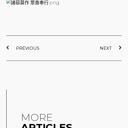
上一頁
下
PREVIOUS
NEXT
MORE
ARTICLES