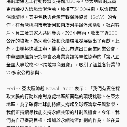
場的環保志工行動經濟支持增加30％。亞太地區的成員
更自願投入環境清潔活動，種植了3400棵樹，以恢復和
保護環境。其中包括與台灣荒野保護協會（SoW）的合
作，在台灣桃園市老街河和南崁河舉辦淨溪活動，號召客
戶、員工及其家人共同參與，於9小時內，收集了近200
公斤的垃圾，為河流保護和永續環境發展做出了貢獻。此
外，由聯邦快遞主辦，攜手台北市進出口商業同業公會、
中華國際經貿研究學會及嘉業資訊等單位協辦的「第八屆
全國大專院校B2B跨境電商競賽」，吸引了涵蓋各行業的
70多家公司參與。
FedEx 亞太區總裁 Kawal Preet 表示：「我們有責任採
取大膽的行動以應對身處地區所面臨的環境挑戰。在亞太
地區，為了確保地球能持續支撐起全球經濟增長與繁榮，
我們正持續尋找能支持永續共榮的計劃與機會。今年，我
們為自己提高目標，增加於永續物流計劃的作為，並在員