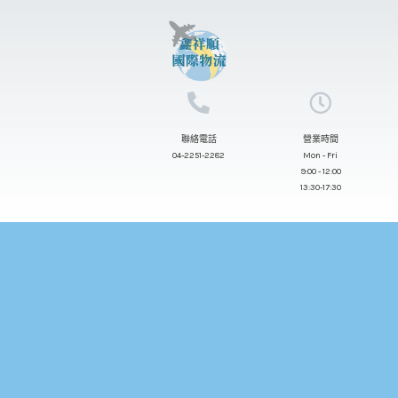
跳
至
主
要
內
聯絡電話
營業時間
容
04-2251-2282
Mon - Fri
9:00 - 12:00
13:30-17:30