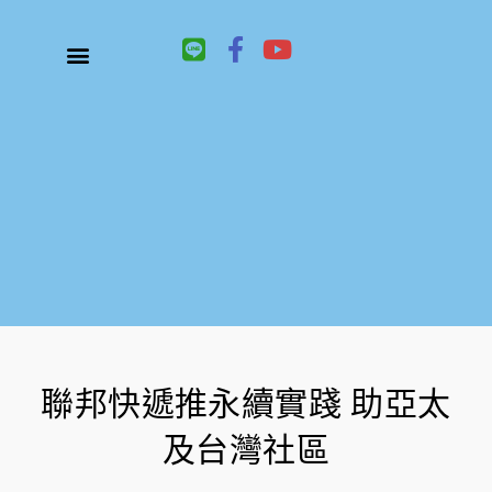
L
F
Y
i
a
o
n
c
u
關於鑫祥順大陸快遞
大陸快遞、國際快遞服務
服務項目
聯絡我們
e
e
t
b
u
o
b
o
e
k
-
f
聯邦快遞推永續實踐 助亞太
及台灣社區