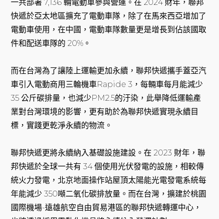
一共部署 7,136 輛電動車參與營運。在 2024 財年，聯邦
快遞於亞太地區擴充了電動車隊，除了在馬來西亞增加了
電動車使用，在中國，電動車隊數量更是增長到佔該國取
件和配送車隊的 20%。
而在台灣為了讓陸上運輸更加永續，聯邦快遞攜手蓋亞汽
車引入電動商用三輪機車Rapide 3，每輛車每月能減少
35 公斤碳排量，也減少PM2.5的汙染，此舉降低運輸產
業對台灣環境的影響，更有助於為聯邦快遞實現永續目
標，實踐更乾淨永續的物流。
聯邦快遞更將永續納入基礎設施建設。在 2023 財年，聯
邦快遞於全球一共有 34 個使用光伏發電的設施，相較傳
統火力發電，北京地面操作站屋頂太陽能光電發電系統每
年能減少 350噸二氧化碳排放量。而在台灣，擴建於桃園
國際機場-遠雄航空自由貿易港區的聯邦快遞轉運中心，