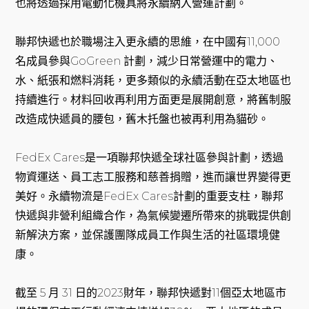
也將透過採用電動化機具將永續納入營運計劃。
聯邦快遞也於職場注入更永續的思維，在中國有11,000
名成員參與GoGreen 計劃，減少日常營運中的電力、
水、紙張和燃料消耗，更多類似的永續活動在亞太地區也
持續進行。材料回收再利用方面更是展開創意，將舊制服
改造成快遞員的腰包，舊木托盤也被再利用為貓砂。
FedEx Cares是一項聯邦快遞全球社區參與計劃，透過
物資運送、員工志工服務和慈善捐贈，進而讓世界變得更
美好。永續物流是FedEx Cares計劃的重要支柱，聯邦
快遞與非營利組織合作，為氣候變遷所帶來的挑戰提供創
新解決方案，並保護團隊成員工作與生活的社區環境健
康。
截至 5 月 31 日的2023財年，聯邦快遞對11個亞太地區市